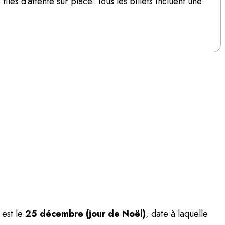
iles d’attente sur place. Tous les billets incluent une
 est le
25 décembre (jour de Noël)
, date à laquelle